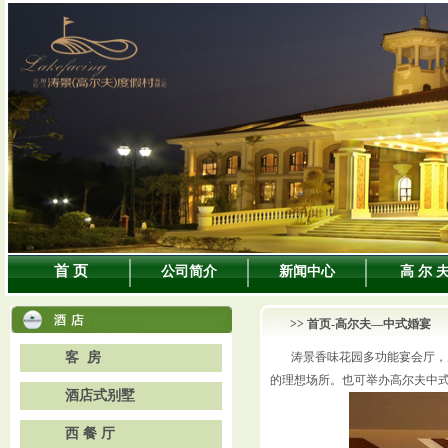
首 页
公司简介
新闻中心
高 尔 
>>
首页
-高尔夫—中式婚宴
客 房
涛景香味花园多功能宴会厅，
的理想场所。也可举办高尔夫中
酒店式别墅
西 餐 厅