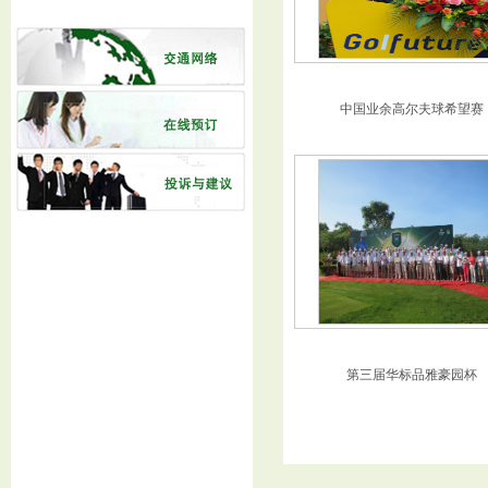
中国业余高尔夫球希望赛
第三届华标品雅豪园杯