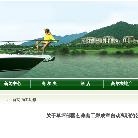
新闻中心
高 尔 夫
酒 店
高尔夫地产
>>
首页
-员工动态
关于草坪部园艺修剪工郑成章自动离职的